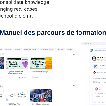
 consolidate knowledge
nging real cases
 school diploma
Manuel des parcours
de formatio