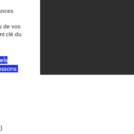
ances
s de vos
nt clé du
els
lessons
)